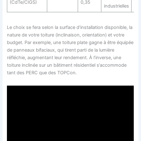
(CdTe/CIGS)
0,35
industrielles
Le choix se fera selon la surface d’installation disponible, la
nature de votre toiture (inclinaison, orientation) et votre
budget. Par exemple, une toiture plate gagne à être équipée
de panneaux bifaciaux, qui tirent parti de la lumière
réfléchie, augmentant leur rendement. À l’inverse, une
toiture inclinée sur un bâtiment résidentiel s’accommode
tant des PERC que des TOPCon.