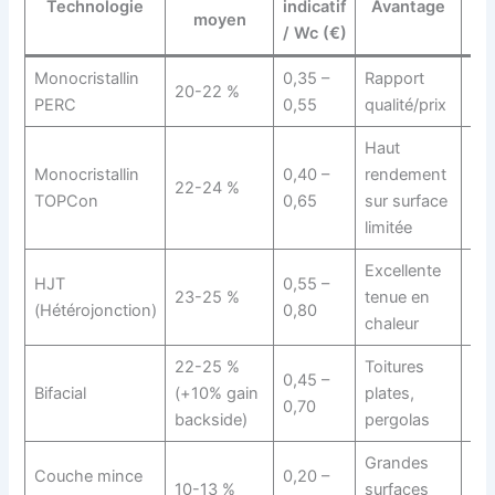
Technologie
indicatif
Avantage
moyen
ga
/ Wc (€)
Monocristallin
0,35 –
Rapport
20-22 %
25
PERC
0,55
qualité/prix
Haut
Monocristallin
0,40 –
rendement
22-24 %
30
TOPCon
0,65
sur surface
limitée
Excellente
HJT
0,55 –
23-25 %
tenue en
30
(Hétérojonction)
0,80
chaleur
22-25 %
Toitures
0,45 –
25
Bifacial
(+10% gain
plates,
0,70
an
backside)
pergolas
Grandes
Couche mince
0,20 –
10-13 %
surfaces
20