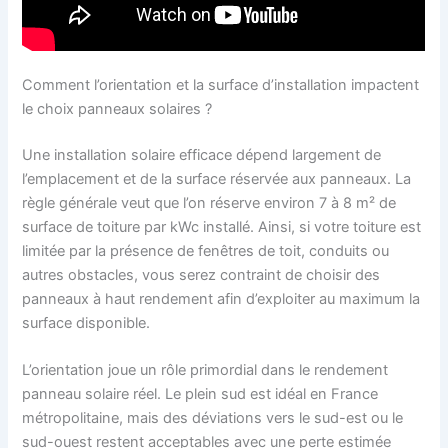
Comment l’orientation et la surface d’installation impactent
le choix panneaux solaires ?
Une installation solaire efficace dépend largement de
l’emplacement et de la surface réservée aux panneaux. La
règle générale veut que l’on réserve environ 7 à 8 m² de
surface de toiture par kWc installé. Ainsi, si votre toiture est
limitée par la présence de fenêtres de toit, conduits ou
autres obstacles, vous serez contraint de choisir des
panneaux à haut rendement afin d’exploiter au maximum la
surface disponible.
L’orientation joue un rôle primordial dans le rendement
panneau solaire réel. Le plein sud est idéal en France
métropolitaine, mais des déviations vers le sud-est ou le
sud-ouest restent acceptables avec une perte estimée