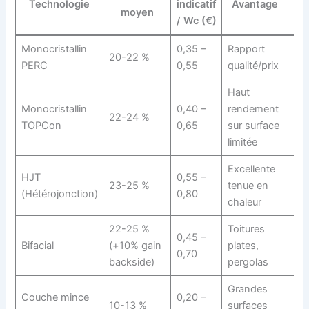
Technologie
indicatif
Avantage
moyen
ga
/ Wc (€)
Monocristallin
0,35 –
Rapport
20-22 %
25
PERC
0,55
qualité/prix
Haut
Monocristallin
0,40 –
rendement
22-24 %
30
TOPCon
0,65
sur surface
limitée
Excellente
HJT
0,55 –
23-25 %
tenue en
30
(Hétérojonction)
0,80
chaleur
22-25 %
Toitures
0,45 –
25
Bifacial
(+10% gain
plates,
0,70
an
backside)
pergolas
Grandes
Couche mince
0,20 –
10-13 %
surfaces
20