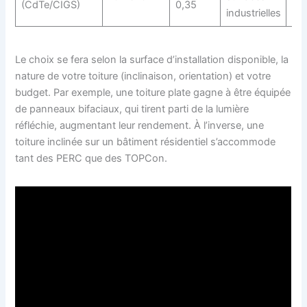
(CdTe/CIGS)
0,35
industrielles
Le choix se fera selon la surface d’installation disponible, la
nature de votre toiture (inclinaison, orientation) et votre
budget. Par exemple, une toiture plate gagne à être équipée
de panneaux bifaciaux, qui tirent parti de la lumière
réfléchie, augmentant leur rendement. À l’inverse, une
toiture inclinée sur un bâtiment résidentiel s’accommode
tant des PERC que des TOPCon.