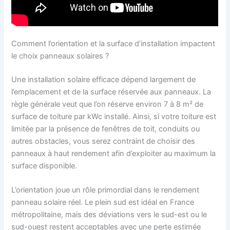
Comment l’orientation et la surface d’installation impactent
le choix panneaux solaires ?
Une installation solaire efficace dépend largement de
l’emplacement et de la surface réservée aux panneaux. La
règle générale veut que l’on réserve environ 7 à 8 m² de
surface de toiture par kWc installé. Ainsi, si votre toiture est
limitée par la présence de fenêtres de toit, conduits ou
autres obstacles, vous serez contraint de choisir des
panneaux à haut rendement afin d’exploiter au maximum la
surface disponible.
L’orientation joue un rôle primordial dans le rendement
panneau solaire réel. Le plein sud est idéal en France
métropolitaine, mais des déviations vers le sud-est ou le
sud-ouest restent acceptables avec une perte estimée