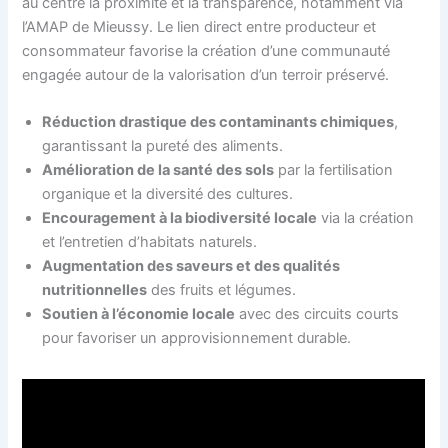
au centre la proximité et la transparence, notamment via
l’AMAP de Mieussy. Le lien direct entre producteur et
consommateur favorise la création d’une communauté
engagée autour de la valorisation d’un terroir préservé.
Réduction drastique des contaminants chimiques
,
garantissant la pureté des aliments.
Amélioration de la santé des sols
par la fertilisation
organique et la diversité des cultures.
Encouragement à la biodiversité locale
via la création
et l’entretien d’habitats naturels.
Augmentation des saveurs et des qualités
nutritionnelles
des fruits et légumes.
Soutien à l’économie locale
avec des circuits courts
pour favoriser un approvisionnement durable.