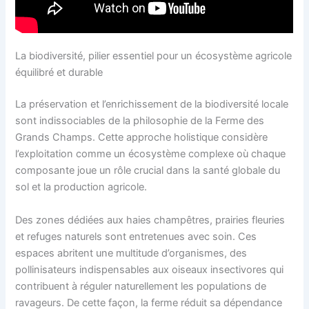
La biodiversité, pilier essentiel pour un écosystème agricole
équilibré et durable
La préservation et l’enrichissement de la biodiversité locale
sont indissociables de la philosophie de la Ferme des
Grands Champs. Cette approche holistique considère
l’exploitation comme un écosystème complexe où chaque
composante joue un rôle crucial dans la santé globale du
sol et la production agricole.
Des zones dédiées aux haies champêtres, prairies fleuries
et refuges naturels sont entretenues avec soin. Ces
espaces abritent une multitude d’organismes, des
pollinisateurs indispensables aux oiseaux insectivores qui
contribuent à réguler naturellement les populations de
ravageurs. De cette façon, la ferme réduit sa dépendance