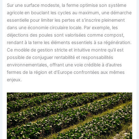
Sur une surface modeste, la ferme optimise son système
agricole en bouclant les cycles au maximum, une démarche
essentielle pour limiter les pertes et s’inscrire pleinement
dans une économie circulaire locale. Par exemple, les
déjections des poules sont valorisées comme compost,
rendant à la terre les éléments essentiels à sa régénération.
Ce modèle de gestion stricte et intuitive montre qu’il est
possible de conjuguer rentabilité et responsabilités
environnementales, offrant une voie crédible à d’autres
fermes de la région et d’Europe confrontées aux mêmes
enjeux.