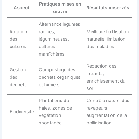
Pratiques mises en
Aspect
Résultats observés
œuvre
Alternance légumes
Rotation
racines,
Meilleure fertilisation
des
légumineuses,
naturelle, limitation
cultures
cultures
des maladies
maraîchères
Réduction des
Gestion
Compostage des
intrants,
des
déchets organiques
enrichissement du
déchets
et fumiers
sol
Plantations de
Contrôle naturel des
haies, zones de
ravageurs,
Biodiversité
végétation
augmentation de la
spontanée
pollinisation