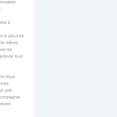
pensable
.
ples à
 la sécurité
. De même,
pés de
carbone tout
tre murs
ences
ur une
ccompagner
lement