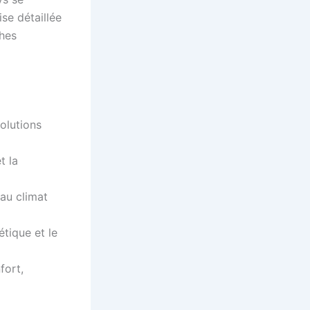
se détaillée
ches
olutions
t la
au climat
tique et le
fort,