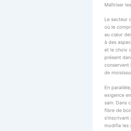
Maîtriser l
Le secteur 
où le compr
au cœur des
à des aspect
et le choix 
présent dans
conservent l
de moisissu
En parallèl
exigence en
sain. Dans c
fibre de bo
s’inscrivan
modifie les