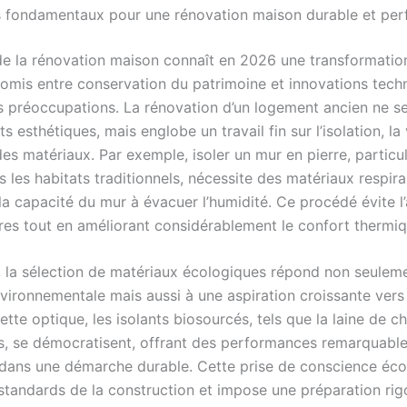
es fondamentaux pour une rénovation maison durable et pe
de la rénovation maison connaît en 2026 une transformatio
omis entre conservation du patrimoine et innovations tech
 préoccupations. La rénovation d’un logement ancien ne se 
s esthétiques, mais englobe un travail fin sur l’isolation, la 
des matériaux. Par exemple, isoler un mur en pierre, particu
 les habitats traditionnels, nécessite des matériaux respira
a capacité du mur à évacuer l’humidité. Ce procédé évite l’
res tout en améliorant considérablement le confort thermiq
e, la sélection de matériaux écologiques répond non seulem
vironnementale mais aussi à une aspiration croissante vers
ette optique, les isolants biosourcés, tels que la laine de c
is, se démocratisent, offrant des performances remarquable
t dans une démarche durable. Cette prise de conscience éc
 standards de la construction et impose une préparation ri