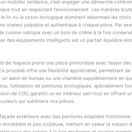
 un mobilier tendance, c’est engager une démarche cohéren
espace tout en respectant l’environnement. Les matières bru
 le lin ou le coton biologique dominent désormais les choix
ne chaleur palpable et authentique à chaque pièce. Par ex
de cuisine rustique avec un bois de chêne à la fois conserv
r des équipements intelligents est un parfait équilibre ent
té de l’espace prend une place primordiale avec l’essor des
Ce procédé offre une flexibilité appréciable, permettant de
r un salon en bureau ou une chambre supplémentaire en qu
lus, l’utilisation de peintures écologiques, spécialement f
ission de COV, garantit un air intérieur sain tout en offrant u
uleurs qui sublimera vos pièces.
 façade extérieure avec des peintures adaptées fonctionn
n immédiate et peu coûteuse, mettant en valeur la maison 
pter pour des coloris à la fois modernes et neutres permet