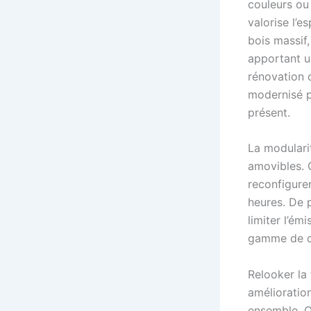
couleurs ou
valorise l’
bois massif,
apportant u
rénovation 
modernisé pa
présent.
La modulari
amovibles. 
reconfigure
heures. De p
limiter l’ém
gamme de co
Relooker la
amélioratio
ensemble. O