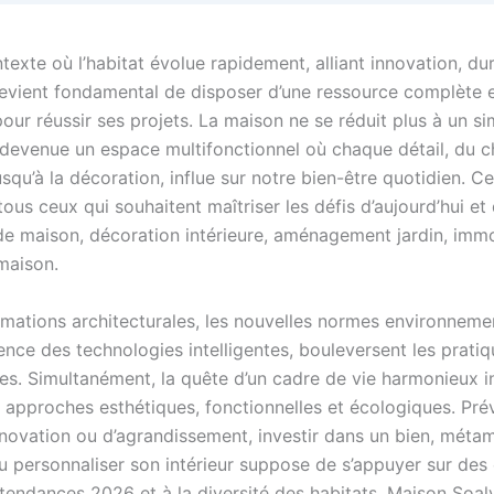
exte où l’habitat évolue rapidement, alliant innovation, dur
 devient fondamental de disposer d’une ressource complète 
our réussir ses projets. La maison ne se réduit plus à un si
st devenue un espace multifonctionnel où chaque détail, du 
squ’à la décoration, influe sur notre bien-être quotidien. C
tous ceux qui souhaitent maîtriser les défis d’aujourd’hui e
de maison, décoration intérieure, aménagement jardin, immo
maison.
rmations architecturales, les nouvelles normes environnemen
ence des technologies intelligentes, bouleversent les prati
les. Simultanément, la quête d’un cadre de vie harmonieux i
s approches esthétiques, fonctionnelles et écologiques. Pré
énovation ou d’agrandissement, investir dans un bien, mét
u personnaliser son intérieur suppose de s’appuyer sur des 
 tendances 2026 et à la diversité des habitats. Maison Soal