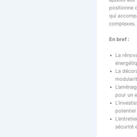
positionne 
qui accompa
complexes.
En bref :
La rénova
énergéti
La décora
modulari
L’aménag
pour un 
L’investi
potentiel
L’entreti
sécurité 