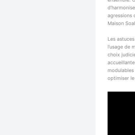
d’harmoniser
agressions c
Maison Soal
Les astuces
l’usage de m
choix judic
accueillante
modulables 
optimiser l