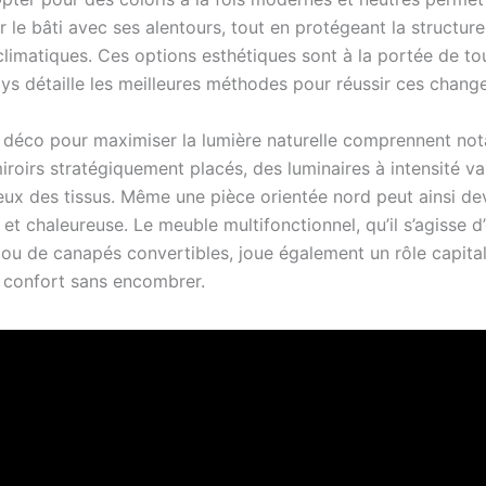
 le bâti avec ses alentours, tout en protégeant la structur
limatiques. Ces options esthétiques sont à la portée de tou
ys détaille les meilleures méthodes pour réussir ces chang
 déco pour maximiser la lumière naturelle comprennent n
iroirs stratégiquement placés, des luminaires à intensité va
ieux des tissus. Même une pièce orientée nord peut ainsi de
 et chaleureuse. Le meuble multifonctionnel, qu’il s’agisse d
ou de canapés convertibles, joue également un rôle capita
e confort sans encombrer.