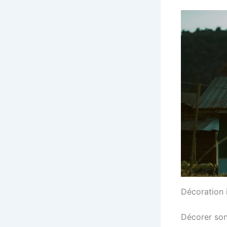
Décoration 
Décorer son 