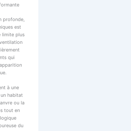
rformante
n profonde,
niques est
limite plus
ventilation
lièrement
nts qui
apparition
ue.
ent à une
 un habitat
hanvre ou la
s tout en
ologique
goureuse du