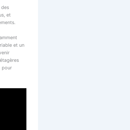
e des
s, et
ements.
otamment
riable et un
venir
’étagères
l pour