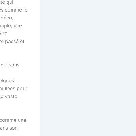
te qui
tes comme le
 déco,
emple, une
é et
re passé et
 cloisons
elques
ormulées pour
ne vaste
e comme une
dans son