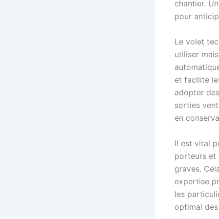
chantier. U
pour anticip
Le volet tec
utiliser mai
automatique
et facilite 
adopter des
sorties ven
en conserva
Il est vital
porteurs et
graves. Cel
expertise p
les particu
optimal des 