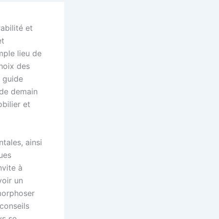
abilité et
et
mple lieu de
choix des
e guide
t de demain
bilier et
tales, ainsi
ques
nvite à
voir un
amorphoser
conseils
ys se