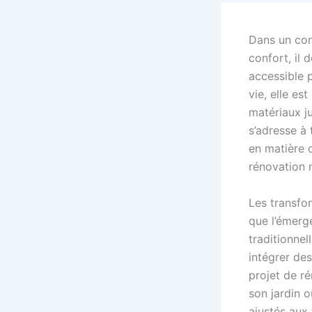
Dans un cont
confort, il
accessible p
vie, elle e
matériaux ju
s’adresse à 
en matière 
rénovation 
Les transfo
que l’émerg
traditionnel
intégrer de
projet de r
son jardin o
ajustés aux