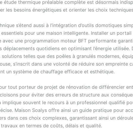
ne étude thermique préalable complète est désormais indis
er les besoins énergétiques et orienter les choix techniques
hnique s’étend aussi à l’intégration d’outils domotiques sim
s essentiels pour une maison intelligente. Installer un portail
 avec une programmation moteur BFT performante garantit
les déplacements quotidiens en optimisant l’énergie utilisée
 solutions telles que des poêles à granulés modernes, équi
touse, s’inscrit dans une volonté de réduire son empreinte 
nt un système de chauffage efficace et esthétique.
 pour tout porteur de projet de rénovation de différencier en
 cloisons pour éviter des erreurs de structure aux conséqu
a implique souvent le recours à un professionnel qualifié po
récise. Maison Soalys offre ainsi un guide pratique pour a
liers dans ces choix complexes, garantissant ainsi un dérou
travaux en termes de coûts, délais et qualité.