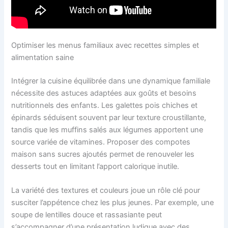
Optimiser les menus familiaux avec recettes simples et
alimentation saine
Intégrer la cuisine équilibrée dans une dynamique familiale
nécessite des astuces adaptées aux goûts et besoins
nutritionnels des enfants. Les galettes pois chiches et
épinards séduisent souvent par leur texture croustillante,
tandis que les muffins salés aux légumes apportent une
source variée de vitamines. Proposer des compotes
maison sans sucres ajoutés permet de renouveler les
desserts tout en limitant l’apport calorique inutile.
La variété des textures et couleurs joue un rôle clé pour
susciter l’appétence chez les plus jeunes. Par exemple, une
soupe de lentilles douce et rassasiante peut
s’accompagner d’une présentation ludique avec des