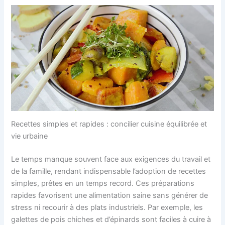
Recettes simples et rapides : concilier cuisine équilibrée et
vie urbaine
Le temps manque souvent face aux exigences du travail et
de la famille, rendant indispensable l’adoption de recettes
simples, prêtes en un temps record. Ces préparations
rapides favorisent une alimentation saine sans générer de
stress ni recourir à des plats industriels. Par exemple, les
galettes de pois chiches et d’épinards sont faciles à cuire à