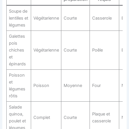
Soupe de
lentilles et
Végétarienne
Courte
Casserole
Éco
légumes
Galettes
pois
chiches
Végétarienne
Courte
Poêle
Éco
et
épinards
Poisson
et
Poisson
Moyenne
Four
Mod
légumes
rôtis
Salade
quinoa,
Plaque et
Complet
Courte
Mod
poulet et
casserole
légumes